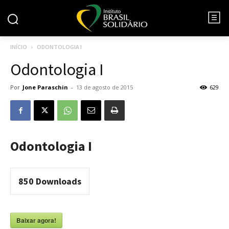
INÍCIO
ODONTOLOGIA I
Odontologia I
Por
Jone Paraschin
-
13 de agosto de 2015
629
Odontologia I
850
Downloads
Baixar agora!