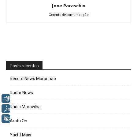
Jone Paraschin
Gerente de comunicação
Posts recentes
Record News Maranhão
Radar News
Libras
Rádio Maravilha
Voz
+ Acessibilidade
Aratu On
Yacht Mais