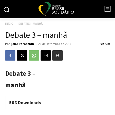
INÍCIO
DEBATE 3 - MANHÃ
Debate 3 – manhã
Por
Jone Paraschin
-
26 de setembro de 2016
560
Debate 3 –
manhã
506
Downloads