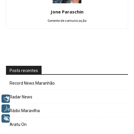
Jone Paraschin
Gerente de comunicação
Posts recentes
Record News Maranhão
Radar News
Libras
Voz
Rádio Maravilha
+ Acessibilidade
Aratu On