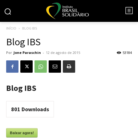
INÍCIO
BLOG IBS
Blog IBS
Por
Jone Paraschin
-
12 de agosto de 2015
53184
Blog IBS
801
Downloads
Baixar agora!