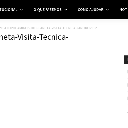
ITUCIONAL
O QUE FAZEMOS
COMO AJUDAR
NOTÍ
RELATORIO-AMIGOS-DO-PLANETA-VISITA-TECNICA-JANEIRO2012
eta-Visita-Tecnica-