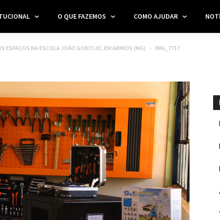
ITUCIONAL
O QUE FAZEMOS
COMO AJUDAR
NOTÍ
OS ESPAÇOS NA ESCOLA JOÃO GONTIJO, EM ARINOS (MG)
IMG_7717