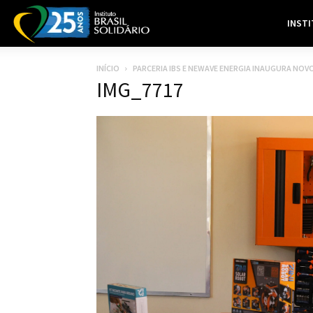
INST
INÍCIO
PARCERIA IBS E NEWAVE ENERGIA INAUGURA NOV
IMG_7717