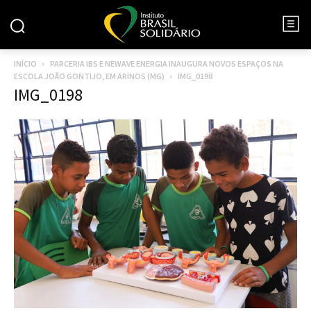
INÍCIO
PARCERIA IBS E NEWAVE ENERGIA INAUGURA NOVOS ESPAÇOS NA
ESCOLA JOÃO GONTIJO, EM ARINOS (MG)
IMG_0198
IMG_0198