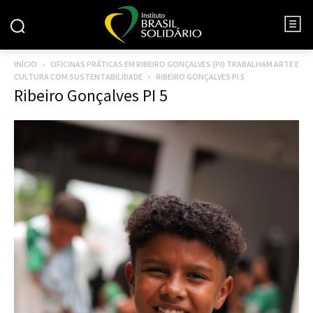
INÍCIO
OFICINAS PRÁTICAS EM RIBEIRO GONÇALVES (PI) TRABALHAM ARTE E
CULTURA COM SUSTENTABILIDADE
RIBEIRO GONÇALVES PI 5
Ribeiro Gonçalves PI 5