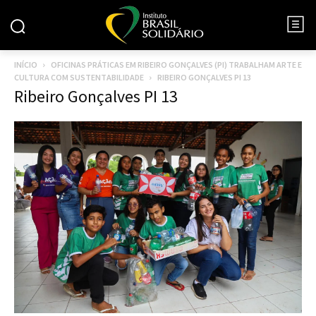
INÍCIO
OFICINAS PRÁTICAS EM RIBEIRO GONÇALVES (PI) TRABALHAM ARTE E
CULTURA COM SUSTENTABILIDADE
RIBEIRO GONÇALVES PI 13
Ribeiro Gonçalves PI 13