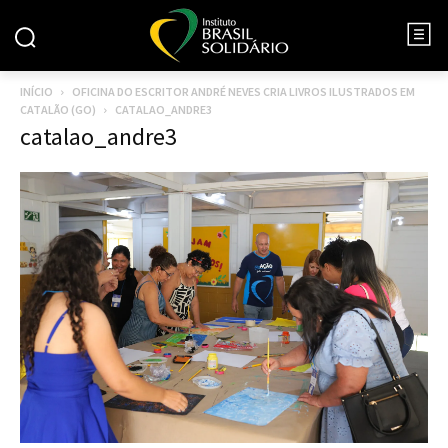
INÍCIO
OFICINA DO ESCRITOR ANDRÉ NEVES CRIA LIVROS ILUSTRADOS EM
CATALÃO (GO)
CATALAO_ANDRE3
catalao_andre3