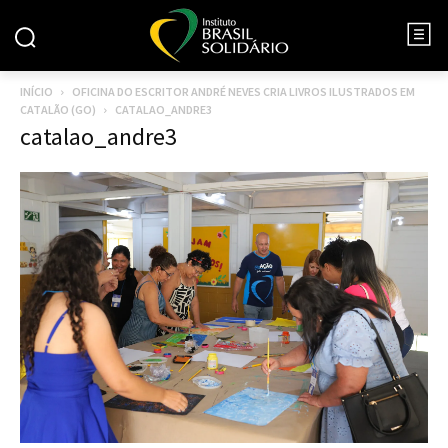
INÍCIO
OFICINA DO ESCRITOR ANDRÉ NEVES CRIA LIVROS ILUSTRADOS EM
CATALÃO (GO)
CATALAO_ANDRE3
catalao_andre3