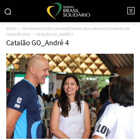
INÍCIO
OFICINA DO ESCRITOR ANDRÉ NEVES CRIA LIVROS ILUSTRADOS EM
CATALÃO (GO)
CATALÃO GO_ANDRÉ 4
Catalão GO_André 4