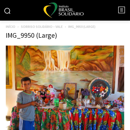
INÍCIO
SORRISO SOLIDÁRIO – VALE
IMG_9950 (LARGE)
IMG_9950 (Large)