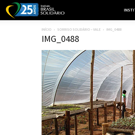
INST
INÍCIO
SORRISO SOLIDÁRIO – VALE
IMG_0488
IMG_0488