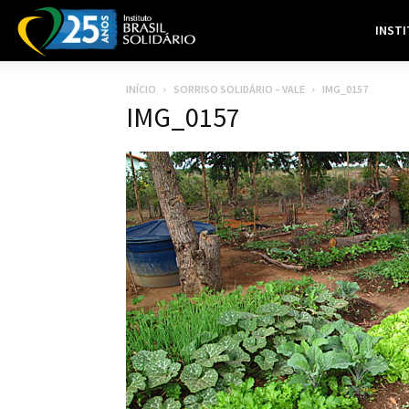
INST
INÍCIO
SORRISO SOLIDÁRIO – VALE
IMG_0157
IMG_0157