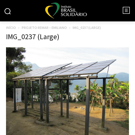
INÍCIO
PROJETO REMAR – EMILIANO
IMG_0237 (LARGE)
IMG_0237 (Large)