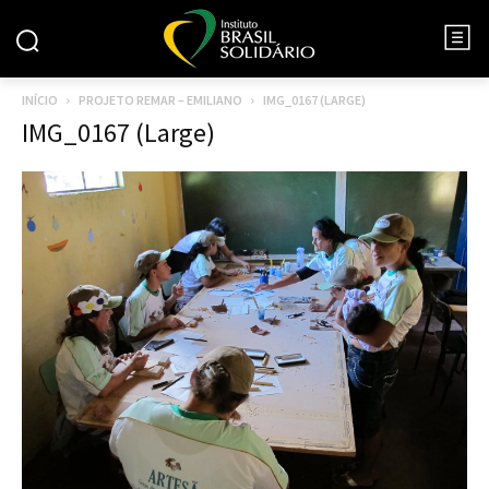
INÍCIO
PROJETO REMAR – EMILIANO
IMG_0167 (LARGE)
IMG_0167 (Large)