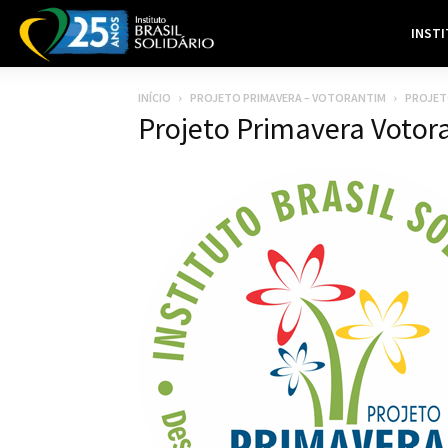
INST
INÍCIO
PROJETO PRIMAVERA – VOTORANTIM
PROJET
Projeto Primavera Votor