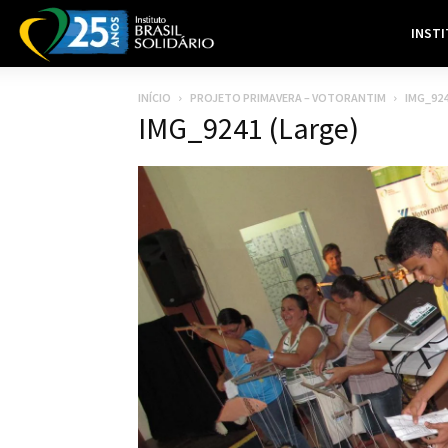
INST
INÍCIO
PROJETO PRIMAVERA – VOTORANTIM
IMG_924
IMG_9241 (Large)