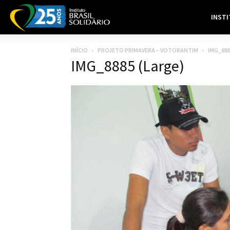
INST
INÍCIO
PROJETO PRIMAVERA – VOTORANTIM
IMG_888
IMG_8885 (Large)