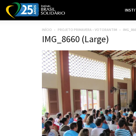
INST
INÍCIO
PROJETO PRIMAVERA – VOTORANTIM
IMG_866
IMG_8660 (Large)