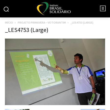
INÍCIO
PROJETO PRIMAVERA – VOTORANTIM
_LES4753 (LARGE)
_LES4753 (Large)