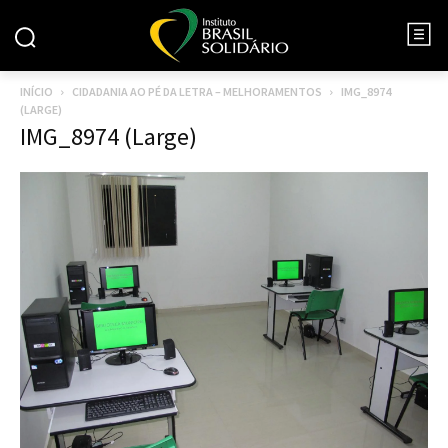
INÍCIO
CIDADANIA AO PÉ DA LETRA – MELHORAMENTOS
IMG_8974
(LARGE)
IMG_8974 (Large)