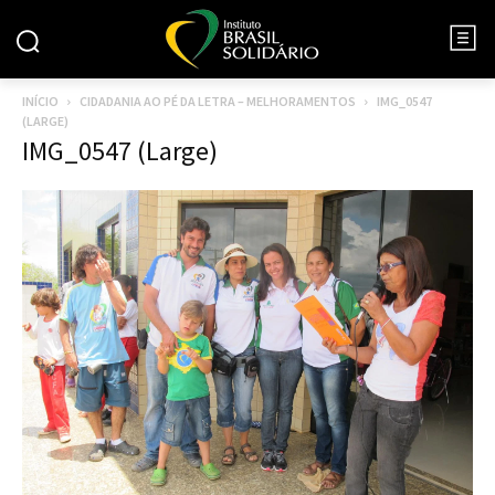
INÍCIO
CIDADANIA AO PÉ DA LETRA – MELHORAMENTOS
IMG_0547
(LARGE)
IMG_0547 (Large)