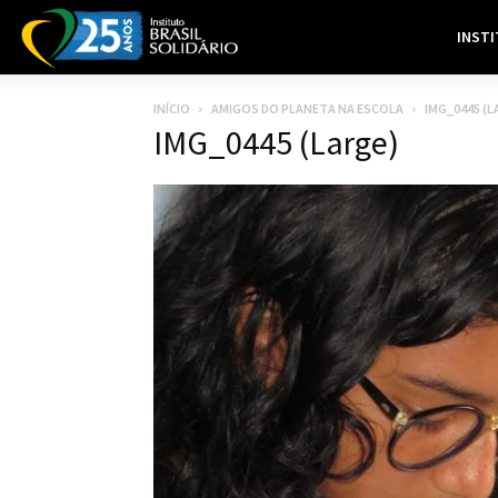
INST
INÍCIO
AMIGOS DO PLANETA NA ESCOLA
IMG_0445 (L
IMG_0445 (Large)