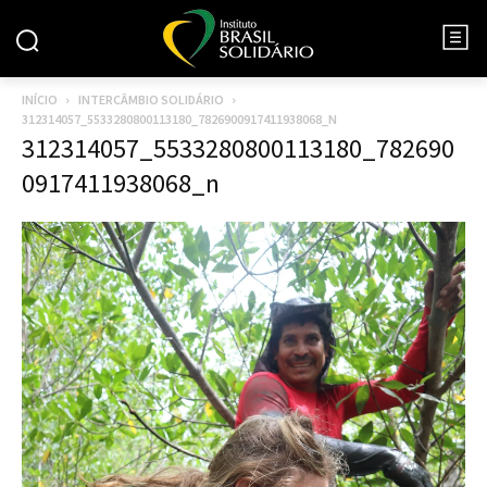
INÍCIO
INTERCÂMBIO SOLIDÁRIO
312314057_5533280800113180_7826900917411938068_N
312314057_5533280800113180_782690
0917411938068_n