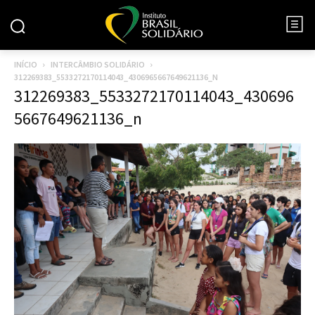
INÍCIO
INTERCÂMBIO SOLIDÁRIO
312269383_5533272170114043_4306965667649621136_N
312269383_5533272170114043_430696
5667649621136_n