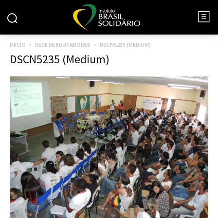
INÍCIO
REDE DE EDUCADORES
DSCN5235 (MEDIUM)
DSCN5235 (Medium)