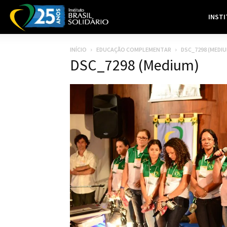
INST
INÍCIO
EDUCAÇÃO COMPLEMENTAR
DSC_7298 (MEDIU
DSC_7298 (Medium)