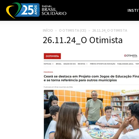
INST
INÍCIO
O OTIMISTA (CE)
26.11.24_O OTIMISTA
26.11.24_O Otimista