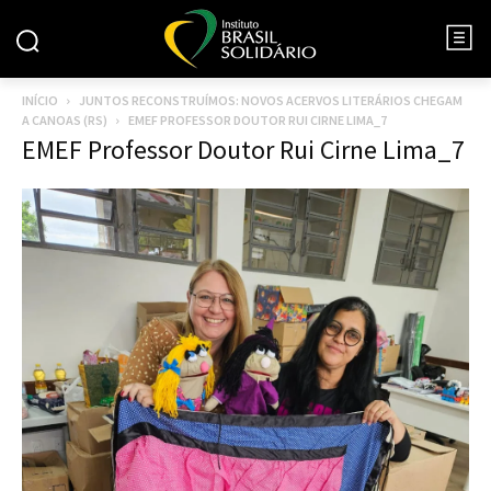
INÍCIO
JUNTOS RECONSTRUÍMOS: NOVOS ACERVOS LITERÁRIOS CHEGAM
A CANOAS (RS)
EMEF PROFESSOR DOUTOR RUI CIRNE LIMA_7
EMEF Professor Doutor Rui Cirne Lima_7