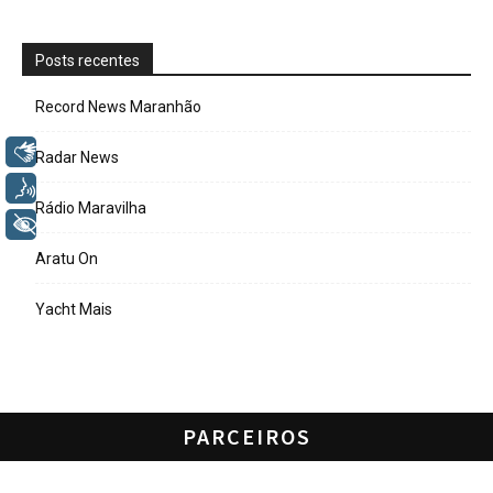
Posts recentes
Record News Maranhão
Libras
Radar News
Voz
Rádio Maravilha
+ Acessibilidade
Aratu On
Yacht Mais
PARCEIROS