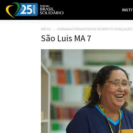
INST
INÍCIO
JORNADAS PEDAGÓGICAS DE BENTO GONÇALVES (R
São Luis MA 7