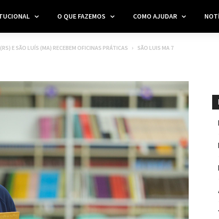
ITUCIONAL
O QUE FAZEMOS
COMO AJUDAR
NOTÍ
S) E SÃO LUÍS (MA) RECEBEM OFICINAS PRÁTICAS
SÃO LUIS MA 7