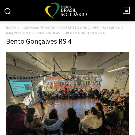
INÍCIO
JORNADAS PEDAGÓGICAS DE BENTO GONÇALVES (RS) E SÃO LUÍS
(MA) RECEBEM OFICINAS PRÁTICAS
BENTO GONÇALVES RS 4
Bento Gonçalves RS 4