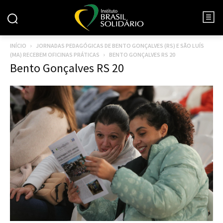
INÍCIO
JORNADAS PEDAGÓGICAS DE BENTO GONÇALVES (RS) E SÃO LUÍS
(MA) RECEBEM OFICINAS PRÁTICAS
BENTO GONÇALVES RS 20
Bento Gonçalves RS 20