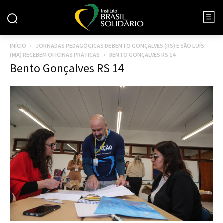
INÍCIO
JORNADAS PEDAGÓGICAS DE BENTO GONÇALVES (RS) E SÃO LUÍS
(MA) RECEBEM OFICINAS PRÁTICAS
BENTO GONÇALVES RS 14
Bento Gonçalves RS 14