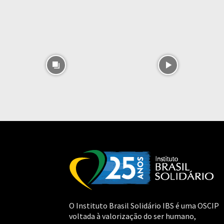
O Instituto Brasil Solidário IBS é uma OSCIP
voltada à valorização do ser humano,