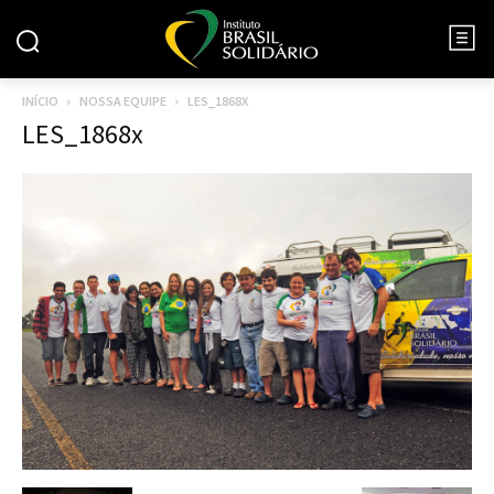
INÍCIO
NOSSA EQUIPE
LES_1868X
LES_1868x