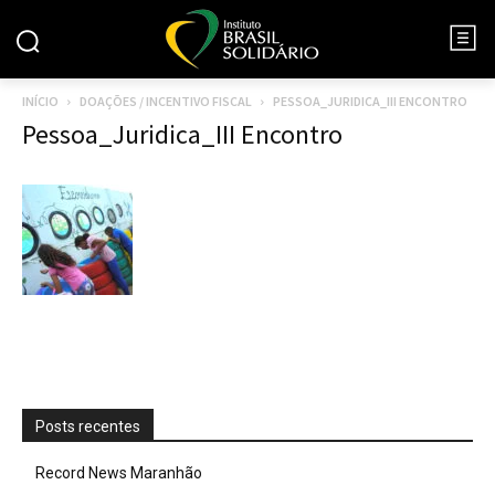
INÍCIO
DOAÇÕES / INCENTIVO FISCAL
PESSOA_JURIDICA_III ENCONTRO
Pessoa_Juridica_III Encontro
Posts recentes
Record News Maranhão