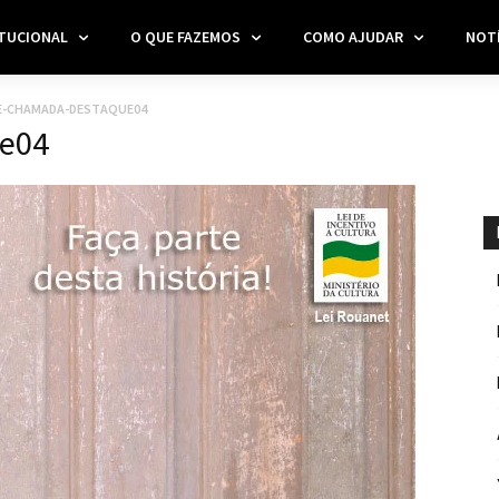
ITUCIONAL
O QUE FAZEMOS
COMO AJUDAR
NOTÍ
-CHAMADA-DESTAQUE04
e04