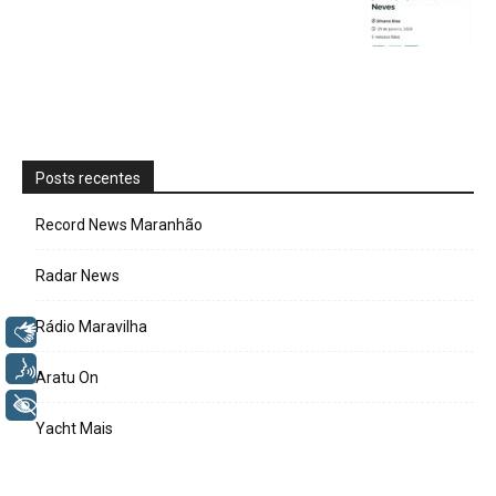
Posts recentes
Record News Maranhão
Radar News
Rádio Maravilha
Libras
Voz
Aratu On
+ Acessibilidade
Yacht Mais