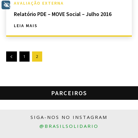
AVALIAÇÃO EXTERNA
+ Acessibilidade
Relatório PDE – MOVE Social – Julho 2016
LEIA MAIS
1
2
PARCEIROS
SIGA-NOS NO INSTAGRAM
@BRASILSOLIDARIO